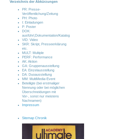
Verzeichnis der Abkürzungen
PR: Presse-
Veröffentlichung/Zeitung
PH: Photo
I: Einladungen
P: Poster
DOK:
ausführl,Dokumentation/Katalog
VID: Video
SKR: Skript, Presseerklärung
etc.
MULT: Multiple
PERF: Performance
AK: Aktion
GA: Gruppenausstellung
EA: Einzelausstellung
DA: Duoausstellung
MM: MultiMedia-Event
Beteiligte (bei erstmaliger
Nennung oder bei möglichen
Überschneidungen mit
Vor-, sonst nur meistens
Nachnamen)
Impressum
Sitemap Chronik