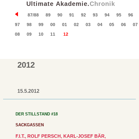
Ultimate Akademie.
87/88
89
90
91
92
93
94
95
96
97
98
99
00
01
02
03
04
05
06
07
08
09
10
11
12
2012
15.5.
DER STILLSTAND #18
SACKGASSEN
F.I.T., ROLF PERSCH, KARL-JOSEF BÄR,