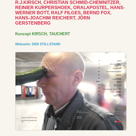
R.J.KIRSCH, CHRISTIAN SCHMID-CHEMNITZER,
REINIER KURPERSHOEK, ORALAPOSTEL, HANS-
WERNER BOTT, RALF FILGES, BERND FOX,
HANS-JOACHIM REICHERT, JÖRN
GERSTENBERG
KIRSCH, TAUCHERT
Webseite: DER STILLSTAND